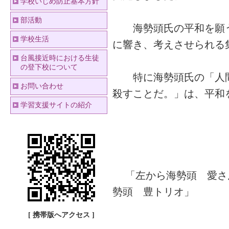
学校いじめ防止基本方針
部活動
海勢頭氏の平和を願う
学校生活
に響き、考えさせられる
台風接近時における生徒
の登下校について
特に海勢頭氏の「人間
お問い合わせ
殺すことだ。」は、平和
学習支援サイトの紹介
「左から海勢頭 愛さ
勢頭 豊トリオ」
[ 携帯版へアクセス ]