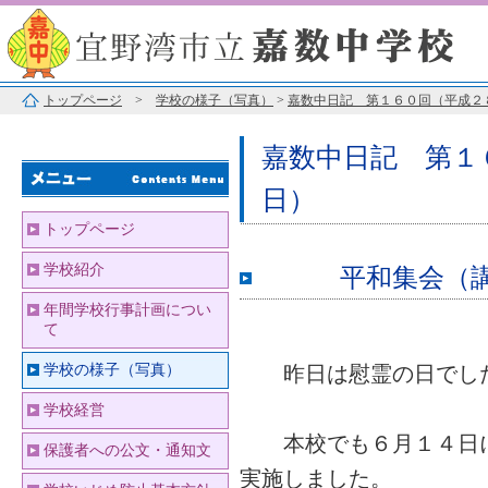
トップページ
>
学校の様子（写真）
>
嘉数中日記 第１６０回（平成２
嘉数中日記 第１
日）
トップページ
学校紹介
平和集会（講師
年間学校行事計画につい
て
学校の様子（写真）
昨日は慰霊の日でし
学校経営
本校でも６月１４日に
保護者への公文・通知文
実施しました。