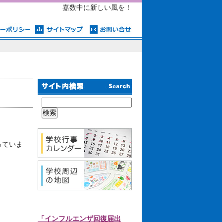
嘉数中に新しい風を！
っていま
「インフルエンザ回復届出