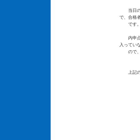
当日のテ
で、合格
です
内申点が
入ってい
ので、
上記のこ