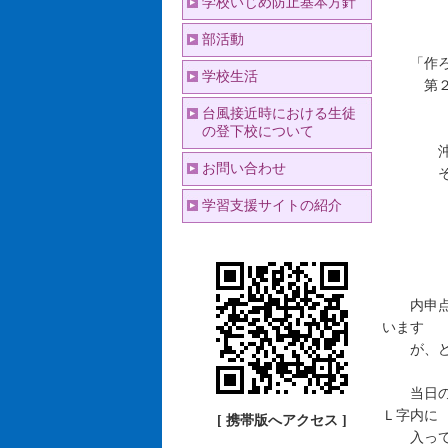
学校いじめ防止基本方針
部活動
「作ろう
学校生活
第２回高
台風接近時における生徒
の登下校について
沖縄県の
お問い合わせ
そして高
学習支援サイトの紹介
内申点5
います
が、どち
当日のテ
Ｌ字内に
[ 携帯版へアクセス ]
入ってい