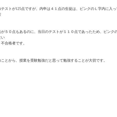
ストが125点ですが、内申は４１点の生徒は、ピンクのＬ字内に入っ
者
。
５０点もあるのに、当日のテストが１１０点であったため、ピンク
ない
不合格者です。
とから、授業を受験勉強だと思って勉強することが大切です。