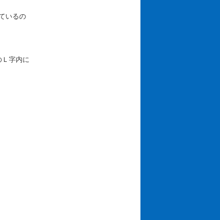
ているの
のＬ字内に