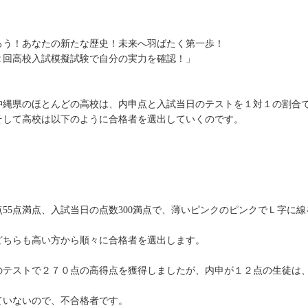
！あなたの新たな歴史！未来へ羽ばたく第一歩！
校入試模擬試験で自分の実力を確認！」
ほとんどの高校は、内申点と入試当日のテストを１対１の割合で
校は以下のように合格者を選出していくのです。
5点満点、入試当日の点数300満点で、薄いピンクのピンクでＬ字に線
らも高い方から順々に合格者を選出します。
ストで２７０点の高得点を獲得しましたが、内申が１２点の生徒は
ないので、不合格者です。