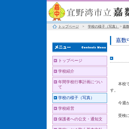
トップページ
>
学校の様子（写真）
>
嘉
嘉数
高校
トップページ
学校紹介
年間学校行事計画につい
本校では
て
す。
学校の様子（写真）
今週から
学校経営
受検に向
保護者への公文・通知文