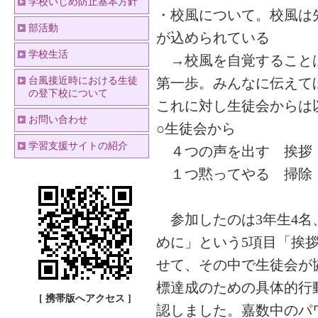
学校いじめ防止基本方針
・校風について。校風は
部活動
が込められている
学校生活
→校風を自覚することは
台風接近時における生徒
第一歩。みんなに伝えて
の登下校について
これに対し生徒会からは
お問い合わせ
○生徒会から
学習支援サイトの紹介
４つの声を出す 挨拶
１つ黙ってやる 掃除
参加したのは3年生4名
めに」という5項目「挨
せて、その中で生徒会が
標達成のための具体的行
[ 携帯版へアクセス ]
認しました。嘉数中のパ