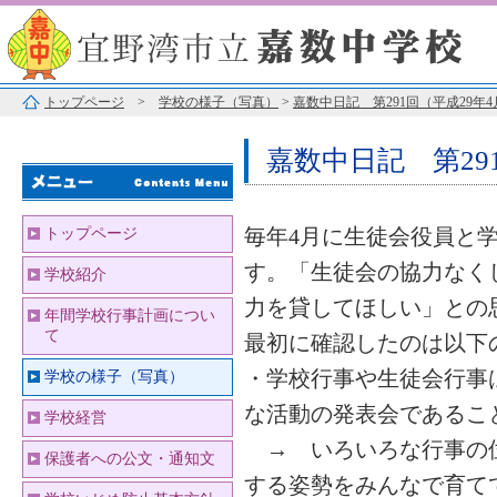
トップページ
>
学校の様子（写真）
>
嘉数中日記 第291回（平成29年4
嘉数中日記 第29
毎年4月に生徒会役員と
トップページ
す。「生徒会の協力なく
学校紹介
力を貸してほしい」との
年間学校行事計画につい
て
最初に確認したのは以下
・学校行事や生徒会行事
学校の様子（写真）
な活動の発表会であるこ
学校経営
→ いろいろな行事の位
保護者への公文・通知文
する姿勢をみんなで育て