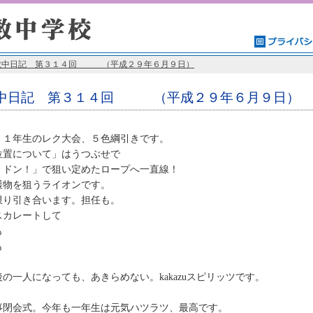
數中日記 第３１４回 （平成２９年６月９日）
中日記 第３１４回 （平成２９年６月９日）
、１年生のレク大会、５色綱引きです。
位置について」はうつぶせで
、ドン！」で狙い定めたロープへ一直線！
獲物を狙うライオンです。
限り引き合います。担任も。
スカレートして
も
も
の一人になっても、あきらめない。kakazuスピリッツです。
事閉会式。今年も一年生は元気ハツラツ、最高です。