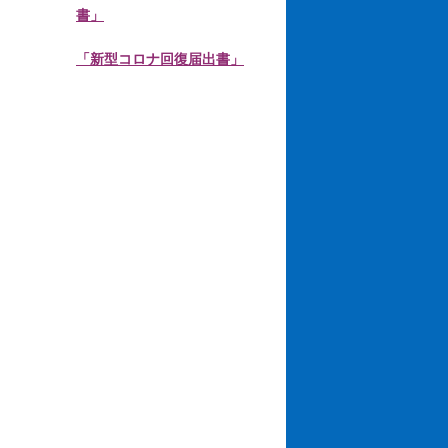
書」
「新型コロナ回復届出書」