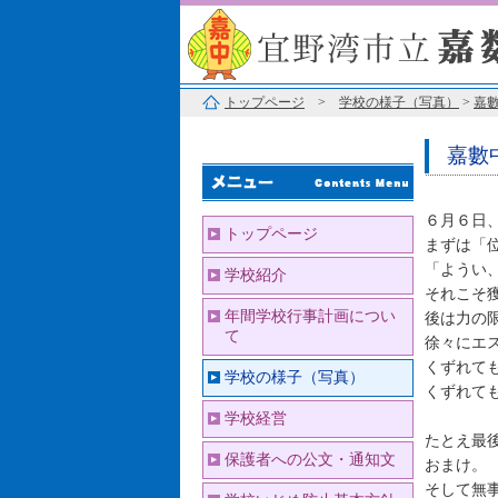
トップページ
>
学校の様子（写真）
>
嘉
嘉數
６月６日
トップページ
まずは「
「ようい
学校紹介
それこそ
年間学校行事計画につい
後は力の
て
徐々にエ
くずれて
学校の様子（写真）
くずれて
学校経営
たとえ最後
保護者への公文・通知文
おまけ。
そして無