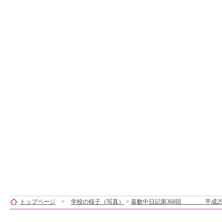
トップページ
>
学校の様子（写真）
>
嘉數中日記第368回 平成29年