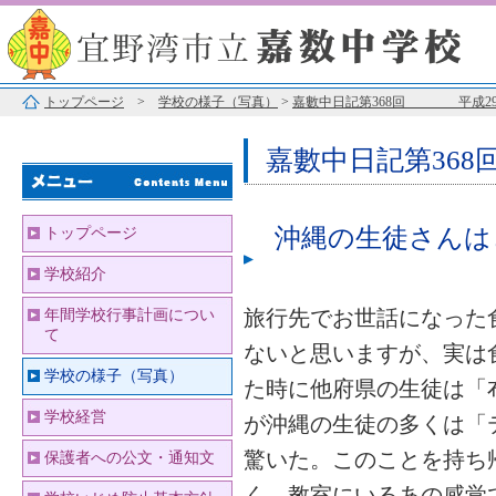
トップページ
>
学校の様子（写真）
>
嘉數中日記第368回 平成29年
嘉數中日記第36
沖縄の生徒さんは
トップページ
学校紹介
旅行先でお世話になった
年間学校行事計画につい
て
ないと思いますが、実は
学校の様子（写真）
た時に他府県の生徒は「
学校経営
が沖縄の生徒の多くは「
驚いた。このことを持ち
保護者への公文・通知文
く、教室にいるあの感覚