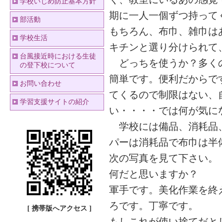
学校いじめ防止基本方針
期に一人一個ずつ持って
部活動
もちろん、布巾、雑巾は
学校生活
キチンと選り分けられて
台風接近時における生徒
どっちを使うか？多くの
の登下校について
簡単です。便利だからで
お問い合わせ
てくるので制限はない、
学習支援サイトの紹介
い・・・・では何が気に
学校には備品、消耗品、
パーは消耗品で布巾は半
次の写真を見て下さい。
何だと思いますか？
軍手です。美化作業を終
ろです。丁寧です。
[ 携帯版へアクセス ]
もしこれが使い捨てだと