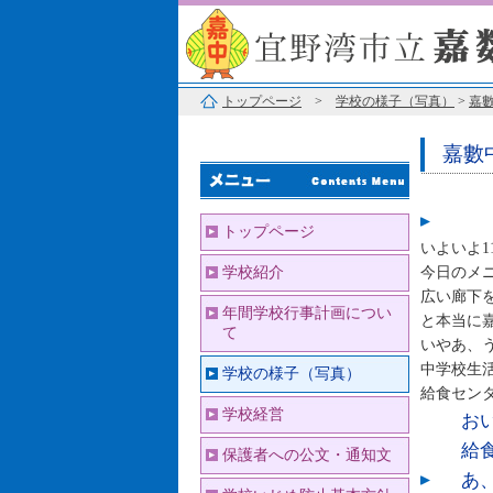
トップページ
>
学校の様子（写真）
>
嘉數
嘉數
トップページ
いよいよ1
学校紹介
今日のメ
広い廊下
年間学校行事計画につい
と本当に
て
いやあ、
中学校生
学校の様子（写真）
給食セン
学校経営
おい
給食
保護者への公文・通知文
あ、