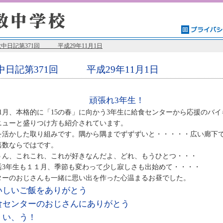
中日記第371回 平成29年11月1日
中日記第371回 平成29年11月1日
頑張れ3年生！
1月、本格的に「15の春」に向かう3年生に給食センターから応援のバ
ニューと盛りつけ方も紹介されています。
を活かした取り組みです。隅から隅までずずずいと・・・・・広い廊下
嘉数ならではです。
うん、これこれ、これが好きなんだよ、どれ、もうひとつ・・・
活3年生も１１月、季節も変わって少し寂しさも出始めて・・・・
ターのおじさんも一緒に思い出を作った心温まるお昼でした。
しいご飯をありがとう
センターのおじさんにありがとう
い、う！