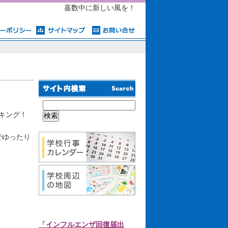
嘉数中に新しい風を！
イキング！
でゆったり
「インフルエンザ回復届出