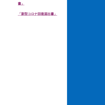
書」
「新型コロナ回復届出書」