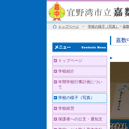
トップページ
>
学校の様子（写真）
>
嘉
嘉数
トップページ
学校紹介
年間学校行事計画につい
て
学校の様子（写真）
学校経営
保護者への公文・通知文