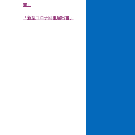
書」
「新型コロナ回復届出書」