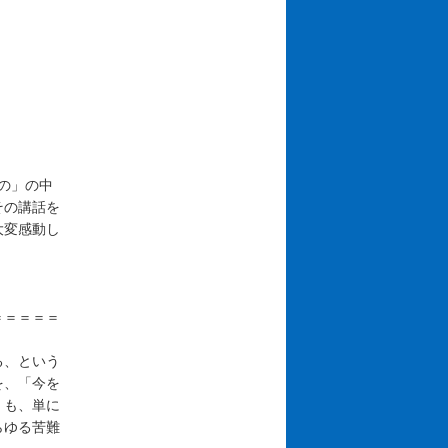
の」の中
その講話を
大変感動し
＝＝＝＝＝
る、という
を、「今を
」も、単に
らゆる苦難