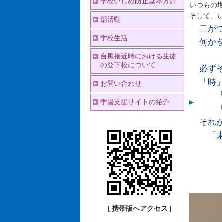
学校いじめ防止基本方針
いつもの
そして、
部活動
二が
学校生活
何か
し
台風接近時における生徒
の登下校について
必ず
「時
お問い合わせ
「人
学習支援サイトの紹介
「今
それ
「未
つ
中
[ 携帯版へアクセス ]