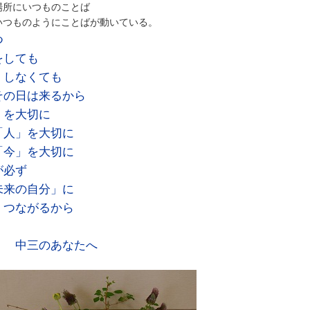
場所にいつものことば
いつものようにことばが動いている。
つ
をしても
なくても
その日は来るから
」を大切に
」を大切に
」を大切に
が必ず
来の自分」に
ながるから
三のあなたへ