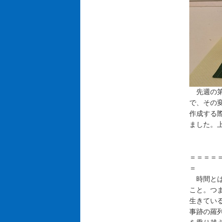
先週の第
で、その
作成する
ました。
＝＝＝＝
＝
時間とは
こと。つ
生きてい
事跡の羅