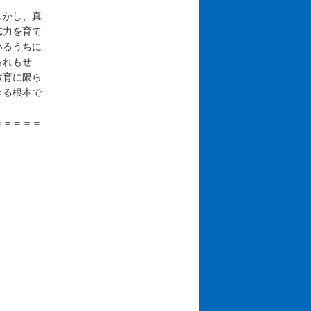
しかし、真
志力を育て
いるうちに
られもせ
教育に限ら
きる根本で
＝＝＝＝＝