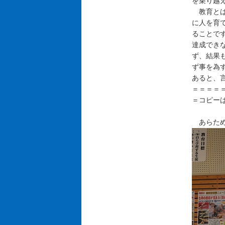
を乗り越
教育とは
に人を育
ることで
達成でき
ず、結果
ず事を為
あると、
＝＝＝＝
＝コピー
あらため