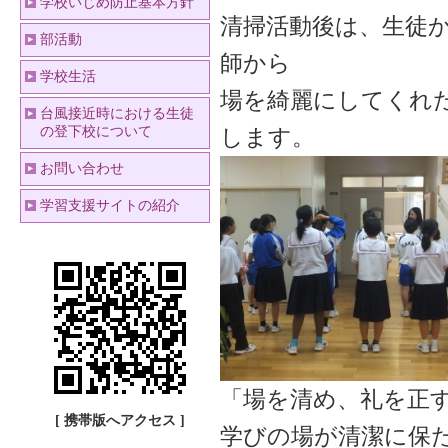
学校いじめ防止基本方針
清掃活動後は、生徒
部活動
師から
学校生活
場を綺麗にしてくれ
台風接近時における生徒
の登下校について
します。
お問い合わせ
学習支援サイトの紹介
「場を清め、礼を正
[ 携帯版へアクセス ]
学びの場が清潔に保