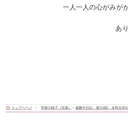
一人一人の心がみが
ありがとう
トップページ
>
学校の様子（写真）
>
嘉数中日記 第354回 令和元年6