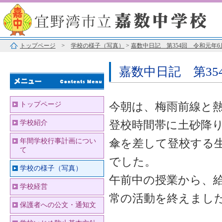
トップページ
>
学校の様子（写真）
>
嘉数中日記 第354回 令和元年6
嘉数中日記 第35
今朝は、梅雨前線と
トップページ
登校時間帯に土砂降
学校紹介
傘を差して登校する
年間学校行事計画につい
て
でした。
学校の様子（写真）
午前中の授業から、
学校経営
常の活動を終えまし
保護者への公文・通知文