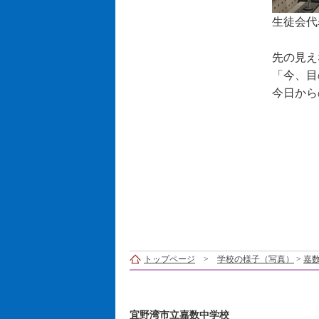
生徒会代
先の見え
「今、目
今日から
トップページ
>
学校の様子（写真）
>
嘉数
宜野湾市立嘉数中学校