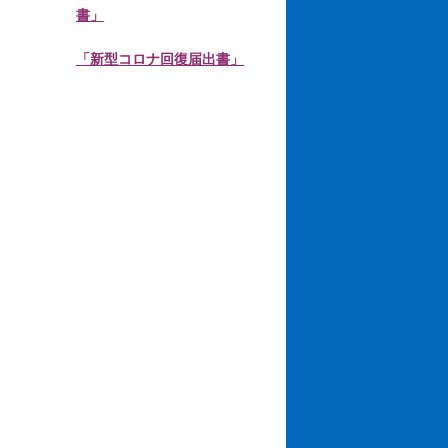
書」
「新型コロナ回復届出書」