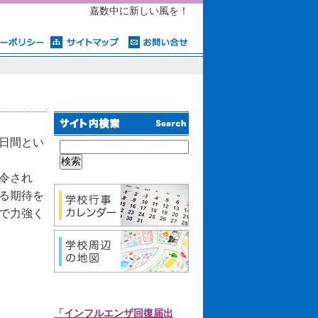
嘉数中に新しい風を！
日間とい
令され
る期待を
で力強く
「インフルエンザ回復届出