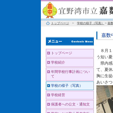
トップページ
>
学校の様子（写真）
>
嘉数
嘉数
８月１１
トップページ
う短い夏
学校紹介
県内感染
て、夏休
年間学校行事計画につい
胸に生徒
て
あいさつ
学校の様子（写真）
学校経営
保護者への公文・通知文