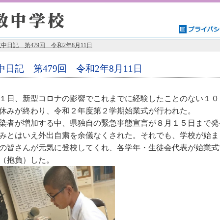
中日記 第479回 令和2年8月11日
中日記 第479回 令和2年8月11日
日、新型コロナの影響でこれまでに経験したことのない１０
休みが終わり、令和２年度第２学期始業式が行われた。
者が増加する中、県独自の緊急事態宣言が８月１５日まで発
みとはいえ外出自粛を余儀なくされた。それでも、学校が始ま
の皆さんが元気に登校してくれ、各学年・生徒会代表が始業式
（抱負）した。