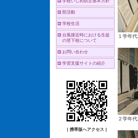
学校いじめ防止基本方針
部活動
学校生活
台風接近時における生徒
１学年代
の登下校について
お問い合わせ
学習支援サイトの紹介
２学年代
[ 携帯版へアクセス ]