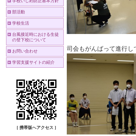
学校いじめ防止基本方針
部活動
学校生活
台風接近時における生徒
の登下校について
司会もがんばって進行し
お問い合わせ
学習支援サイトの紹介
[ 携帯版へアクセス ]