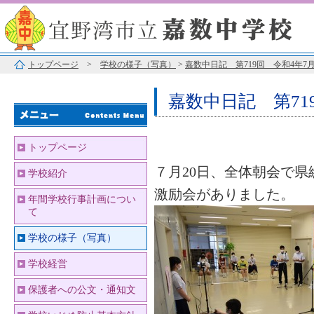
トップページ
>
学校の様子（写真）
>
嘉数中日記 第719回 令和4年7月
嘉数中日記 第71
トップページ
７月20日、全体朝会で
学校紹介
激励会がありました。
年間学校行事計画につい
て
学校の様子（写真）
学校経営
保護者への公文・通知文