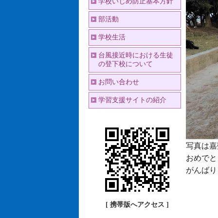
学校いじめ防止基本方針
部活動
学校生活
台風接近時における生徒
の登下校について
お問い合わせ
学習支援サイトの紹介
写真は嘉
おめでと
がんばり
[ 携帯版へアクセス ]