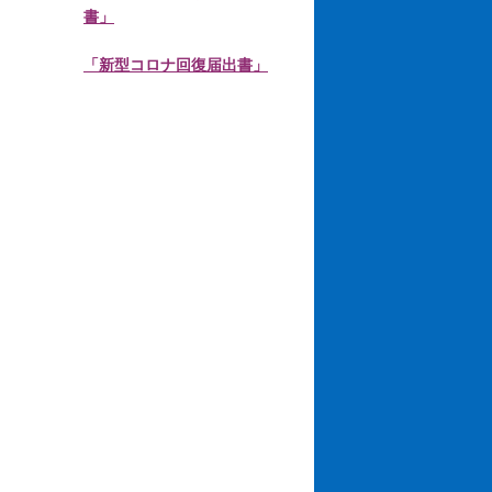
書」
「新型コロナ回復届出書」