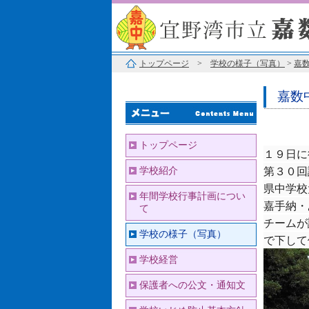
トップページ
>
学校の様子（写真）
>
嘉数
嘉数
トップページ
１９日に
第３０回
学校紹介
県中学校
年間学校行事計画につい
嘉手納・
て
チームが
学校の様子（写真）
で下して
学校経営
保護者への公文・通知文