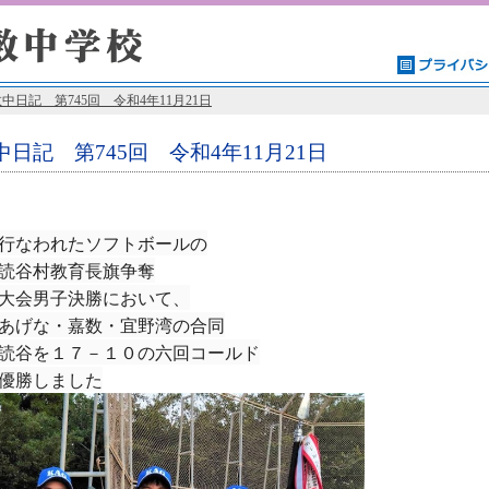
中日記 第745回 令和4年11月21日
中日記 第745回 令和4年11月21日
行なわれたソフトボールの
読谷村教育長旗争奪
大会男子決勝において、
あげな・嘉数・宜野湾の合同
読谷を１７－１０の六回コールド
優勝しました