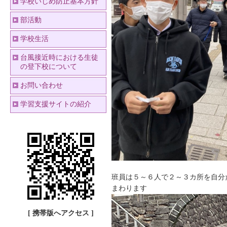
学校いじめ防止基本方針
部活動
学校生活
台風接近時における生徒
の登下校について
お問い合わせ
学習支援サイトの紹介
班員は５～６人で２～３カ所を自分
まわります
[ 携帯版へアクセス ]