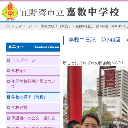
トップページ
>
学校の様子（写真）
>
嘉数中日記 第748回 令和4年11
嘉数中日記 第748回 令
トップページ
班ごとにそれぞれの目的地へGO！
学校紹介
年間学校行事計画につい
て
学校の様子（写真）
学校経営
保護者への公文・通知文