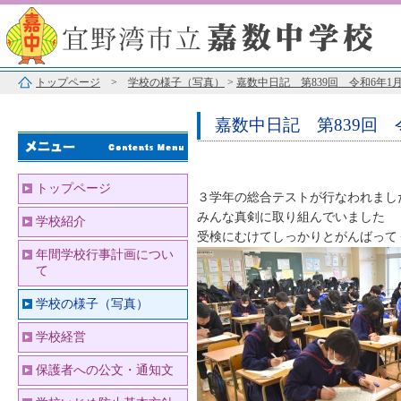
トップページ
>
学校の様子（写真）
>
嘉数中日記 第839回 令和6年1月
嘉数中日記 第839回 令
トップページ
３学年の総合テストが行なわれまし
みんな真剣に取り組んでいました
学校紹介
受検にむけてしっかりとがんばって
年間学校行事計画につい
て
学校の様子（写真）
学校経営
保護者への公文・通知文