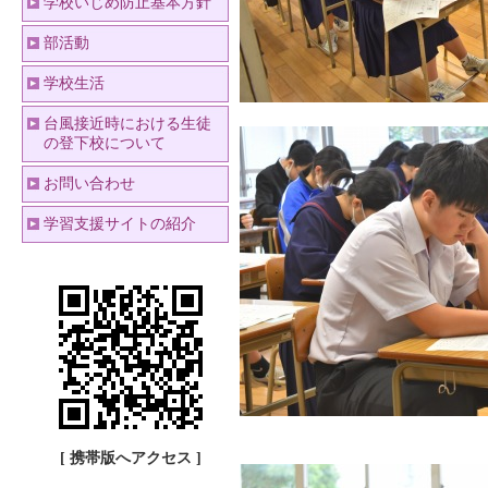
学校いじめ防止基本方針
部活動
学校生活
台風接近時における生徒
の登下校について
お問い合わせ
学習支援サイトの紹介
[ 携帯版へアクセス ]