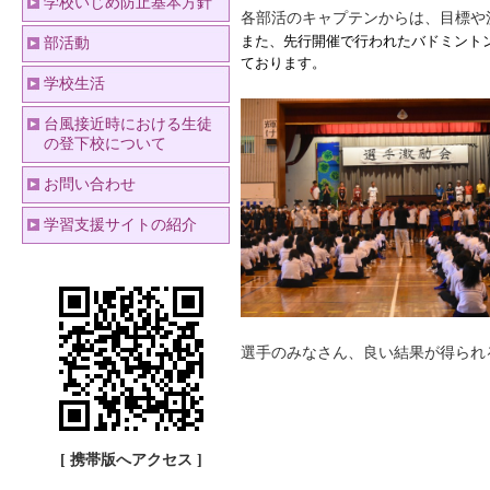
学校いじめ防止基本方針
各部活のキャプテンからは、目標や
また、先行開催で行われたバドミント
部活動
ております。
学校生活
台風接近時における生徒
の登下校について
お問い合わせ
学習支援サイトの紹介
選手のみなさん、良い結果が得られ
[ 携帯版へアクセス ]