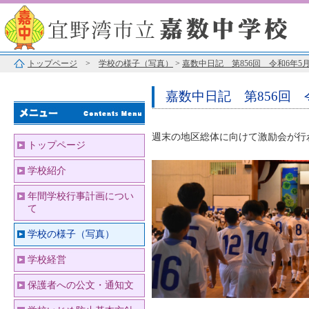
トップページ
>
学校の様子（写真）
>
嘉数中日記 第856回 令和6年5月
嘉数中日記 第856回 令
週末の地区総体に向けて激励会が行
トップページ
学校紹介
年間学校行事計画につい
て
学校の様子（写真）
学校経営
保護者への公文・通知文