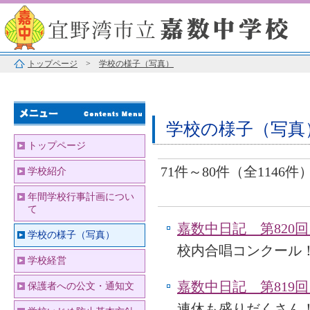
トップページ
>
学校の様子（写真）
学校の様子（写真
トップページ
71件～80件（全1146件
学校紹介
年間学校行事計画につい
て
嘉数中日記 第820回
学校の様子（写真）
校内合唱コンクール
学校経営
嘉数中日記 第819回
保護者への公文・通知文
連休も盛りだくさん