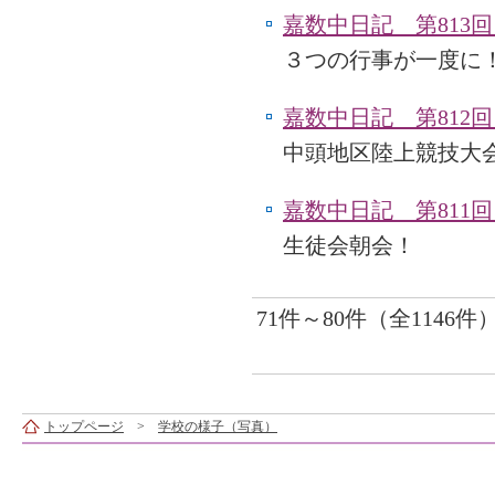
嘉数中日記 第813回
３つの行事が一度に
嘉数中日記 第812回
中頭地区陸上競技大
嘉数中日記 第811回
生徒会朝会！
71件～80件（全1146件
トップページ
>
学校の様子（写真）