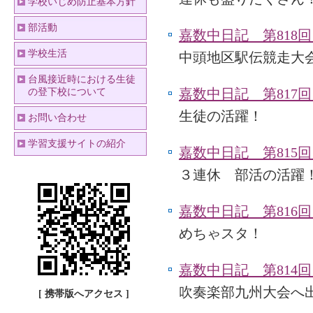
学校いじめ防止基本方針
部活動
嘉数中日記 第818回
学校生活
中頭地区駅伝競走大
台風接近時における生徒
嘉数中日記 第817回
の登下校について
生徒の活躍！
お問い合わせ
学習支援サイトの紹介
嘉数中日記 第815回
３連休 部活の活躍
嘉数中日記 第816回
めちゃスタ！
嘉数中日記 第814回
吹奏楽部九州大会へ
[ 携帯版へアクセス ]